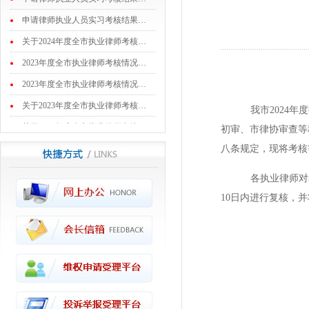
申请律师执业人员实习考核结果…
关于2024年度全市执业律师考核…
2023年度全市执业律师考核情况…
2023年度全市执业律师考核情况…
关于2023年度全市执业律师考核…
我市
2024
年度
关于2023年度全市执业律师考核…
初审、市律协审查等
2022年度全市执业律师考核情况…
八条规定，现将考核
2022年度全市执业律师考核情况…
各执业律师对
2022年度全市执业律师考核情况…
10
日内进行复核，并
宜昌市律师协会关于第九次湖北…
关于2022年度全市执业律师考核…
关于2022年度全市执业律师考核…
关于2021年度全市执业律师考核…
宜昌市律师协会第六届理事会理…