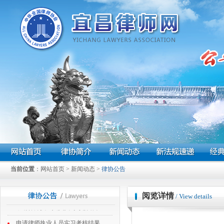
我市对2010年度律师行业投诉情…
关于2021年度全市执业律师考核…
关于2025年度全市执业律师考核…
当前位置
：网站首页 > 新闻动态 >
律协公告
关于2025年度全市执业律师考核…
申请律师执业人员实习考核结果…
阅览详情
/ View details
申请律师执业人员实习考核结果…
申请律师执业人员实习考核结果…