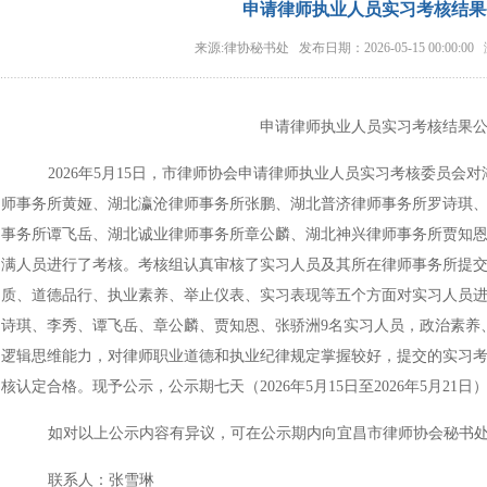
申请律师执业人员实习考核结果
来源:律协秘书处 发布日期：2026-05-15 00:00:0
申请律师执业人员实习考核结果
2026年5月15日，市律师协会申请律师执业人员实习考核委员会
师事务所黄娅、湖北瀛沧律师事务所张鹏、湖北普济律师事务所罗诗琪
事务所谭飞岳、湖北诚业律师事务所章公麟、湖北神兴律师事务所贾知恩
满人员进行了考核。考核组认真审核了实习人员及其所在律师事务所提
质、道德品行、执业素养、举止仪表、实习表现等五个方面对实习人员
诗琪、李秀、谭飞岳、章公麟、贾知恩、张骄洲9名实习人员，政治素养
逻辑思维能力，对律师职业道德和执业纪律规定掌握较好，提交的实习
核认定合格。现予公示，公示期七天（2026年5月15日至2026年5月21日
如对以上公示内容有异议，可在公示期内向宜昌市律师协会秘书
联系人：张雪琳