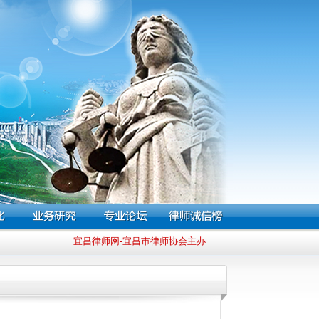
宜昌律师网-宜昌市律师协会主办