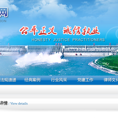
详情
/ View details