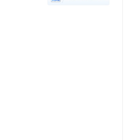
关于2021年度宜昌市“十佳法律…
关于2021年度全市“律师事务所…
关于2020年度全市执业律师考核…
关于2020年度全市执业律师考核…
申请律师执业人员实习考核结果…
关于2020年度全市执业律师考核…
关于2020年度全市执业律师考核…
申请律师执业人员实习考核结果…
宜昌市律师行业“两优一先”拟…
关于2020年度全市执业律师考核…
申请律师执业人员实习考核结果…
申请律师执业人员实习考核结果…
申请律师执业人员实习考核结果…
申请律师执业人员实习考核结果…