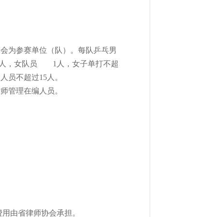
会为参赛单位（队）。每队乒乓男
3人，女队员 1人，女子单打不超
人员不超过15人。
师管理在编人员。
用由省律师协会承担。