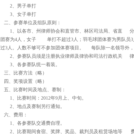
2、男子单打
3、女子单打
二、参赛单位及组队原则：
1、以各市、州律师协会和直管市、林区司法局、省直 分
团赛为4人，女子 单打不超过3人；羽毛球团体赛为男队员
过3人。人数不够可不参加团体赛项目。 每队除一名领导外，
2、参赛队员须是注册执业律师及律协和司法行政机关 律
3、各参赛队统一着装。
三、比赛方法（略）
四、奖项设置（略）
五、比赛时间及地点、赛制：
1、比赛时间：2012年9月上、中旬。
2、地点及赛制另行通知。
六、费用：
1、各参赛队交通费自理。
2、比赛期间食宿、奖牌、奖品、裁判员及租赁场地等 费