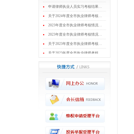
申请律师执业人员实习考核结果…
关于2024年度全市执业律师考核…
2023年度全市执业律师考核情况…
2023年度全市执业律师考核情况…
关于2023年度全市执业律师考核…
关于2023年度全市执业律师考核…
2022年度全市执业律师考核情况…
2022年度全市执业律师考核情况…
2022年度全市执业律师考核情况…
宜昌市律师协会关于第九次湖北…
关于2022年度全市执业律师考核…
关于2022年度全市执业律师考核…
关于2021年度全市执业律师考核…
宜昌市律师协会第六届理事会理…
关于2021年度宜昌市“十佳法律…